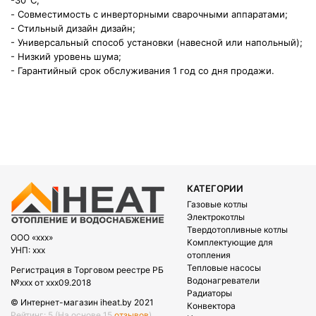
-30°C;
- Совместимость с инверторными сварочными аппаратами;
- Стильный дизайн дизайн;
- Универсальный способ установки (навесной или
напольный);
- Низкий уровень шума;
- Гарантийный срок обслуживания 1 год со дня продажи.
КАТЕГОРИИ
Газовые котлы
Электрокотлы
Твердотопливные котлы
OOO «xxx»
Комплектующие для
УНП: xxx
отопления
Тепловые насосы
Регистрация в Торговом реестре РБ
Водонагреватели
№xxx от xxx09.2018
Радиаторы
© Интернет-магазин iheat.by 2021
Конвектора
Рейтинг: 5
(На основе 15
отзывов
)