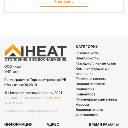
В корзину
КАТЕГОРИИ
Газовые котлы
Электрокотлы
Твердотопливные котлы
OOO «xxx»
Комплектующие для
УНП: xxx
отопления
Тепловые насосы
Регистрация в Торговом реестре РБ
Водонагреватели
№xxx от xxx09.2018
Радиаторы
© Интернет-магазин iheat.by 2021
Конвектора
Рейтинг: 5
(На основе 15
отзывов
)
Инженерная сантехника
★★★★★
Насосы
Водоподготовка
Политика конфиденциальности
Инсталляции
ИНФОРМАЦИЯ
АДРЕС
ВРЕМЯ РАБОТЫ