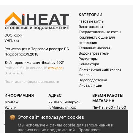
КАТЕГОРИИ
Газовые котлы
Электрокотлы
Твердотопливные котлы
OOO «xxx»
Комплектующие для
УНП: xxx
отопления
Тепловые насосы
Регистрация в Торговом реестре РБ
Водонагреватели
№xxx от xxx09.2018
Радиаторы
© Интернет-магазин iheat.by 2021
Конвектора
Рейтинг: 5
(На основе 15
отзывов
)
Инженерная сантехника
★★★★★
Насосы
Водоподготовка
Политика конфиденциальности
Инсталляции
ИНФОРМАЦИЯ
АДРЕС
ВРЕМЯ РАБОТЫ
МАГАЗИНА
Монтаж
220045, Беларусь,
Услуги
г. Минск, ул. xxx
Пн-Пт:
9:00 - 18:00
Акции
Сб:
09:00 - 15:00
E-mail:
Этот сайт использует cookies
Рассрочка
info@iheat.by
ВРЕМЯ РАБОТЫ
Доставка и оплата
Мы используем файлы cookie для запоминания и
CALL-ЦЕНТРА
Блог
анализа ваших предпочтений.
Продолжая