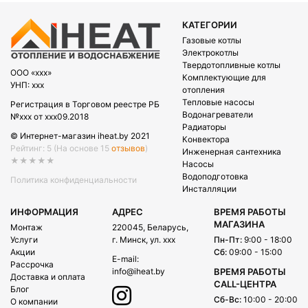
КАТЕГОРИИ
Газовые котлы
Электрокотлы
Твердотопливные котлы
OOO «xxx»
Комплектующие для
УНП: xxx
отопления
Тепловые насосы
Регистрация в Торговом реестре РБ
Водонагреватели
№xxx от xxx09.2018
Радиаторы
© Интернет-магазин iheat.by 2021
Конвектора
Рейтинг: 5
(На основе 15
отзывов
)
Инженерная сантехника
★★★★★
Насосы
Водоподготовка
Политика конфиденциальности
Инсталляции
ИНФОРМАЦИЯ
АДРЕС
ВРЕМЯ РАБОТЫ
МАГАЗИНА
Монтаж
220045, Беларусь,
Услуги
г. Минск, ул. xxx
Пн-Пт:
9:00 - 18:00
Акции
Сб:
09:00 - 15:00
E-mail:
Рассрочка
info@iheat.by
ВРЕМЯ РАБОТЫ
Доставка и оплата
CALL-ЦЕНТРА
Блог
Сб-Вс:
10:00 - 20:00
О компании