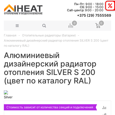
Пн-Пт:
9:00 - 18:00
Сб:
9:00 - 15:00
Сall-центр:
9:00 - 20:00
+375 (29) 7555569
0
0
Главная
Отопительные радиаторы (батареи)
Алюминиевый дизайнерский радиатор отопления SILVER S 200 (цвет
по каталогу RAL)
Алюминиевый
дизайнерский радиатор
отопления SILVER S 200
(цвет по каталогу RAL)
Стоимость зависит от количества секций и подключения