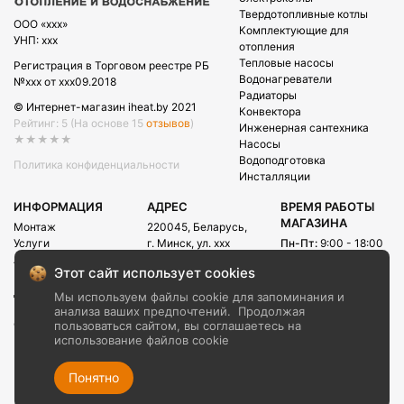
Твердотопливные котлы
OOO «xxx»
Комплектующие для
УНП: xxx
отопления
Тепловые насосы
Регистрация в Торговом реестре РБ
Водонагреватели
№xxx от xxx09.2018
Радиаторы
© Интернет-магазин iheat.by 2021
Конвектора
Рейтинг: 5
(На основе 15
отзывов
)
Инженерная сантехника
★★★★★
Насосы
Водоподготовка
Политика конфиденциальности
Инсталляции
ИНФОРМАЦИЯ
АДРЕС
ВРЕМЯ РАБОТЫ
МАГАЗИНА
Монтаж
220045, Беларусь,
Услуги
г. Минск, ул. xxx
Пн-Пт:
9:00 - 18:00
Акции
Сб:
09:00 - 15:00
E-mail:
Этот сайт использует cookies
Рассрочка
info@iheat.by
ВРЕМЯ РАБОТЫ
Доставка и оплата
Мы используем файлы cookie для запоминания и
CALL-ЦЕНТРА
Блог
анализа ваших предпочтений.
Продолжая
Сб-Вс:
10:00 - 20:00
О компании
пользоваться сайтом, вы соглашаетесь на
использование файлов cookie
Контакты
+375 (29) xxx
+375 (29) xxx
Понятно
+375 (17) xxx