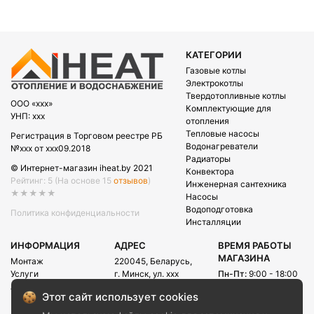
КАТЕГОРИИ
Газовые котлы
Электрокотлы
Твердотопливные котлы
OOO «xxx»
Комплектующие для
УНП: xxx
отопления
Тепловые насосы
Регистрация в Торговом реестре РБ
Водонагреватели
№xxx от xxx09.2018
Радиаторы
© Интернет-магазин iheat.by 2021
Конвектора
Рейтинг: 5
(На основе 15
отзывов
)
Инженерная сантехника
★★★★★
Насосы
Водоподготовка
Политика конфиденциальности
Инсталляции
ИНФОРМАЦИЯ
АДРЕС
ВРЕМЯ РАБОТЫ
МАГАЗИНА
Монтаж
220045, Беларусь,
Услуги
г. Минск, ул. xxx
Пн-Пт:
9:00 - 18:00
Акции
Сб:
09:00 - 15:00
E-mail:
Этот сайт использует cookies
Рассрочка
info@iheat.by
ВРЕМЯ РАБОТЫ
Доставка и оплата