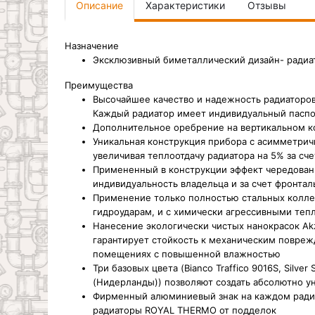
Описание
Характеристики
Отзывы
Назначение
Эксклюзивный биметаллический дизайн- радиа
Преимущества
Высочайшее качество и надежность радиаторо
Каждый радиатор имеет индивидуальный паспо
Дополнительное оребрение на вертикальном ко
Уникальная конструкция прибора с асимметрич
увеличивая теплоотдачу радиатора на 5% за сч
Примененный в конструкции эффект чередовани
индивидуальность владельца и за счет фронтал
Применение только полностью стальных колле
гидроударам, и с химически агрессивными теп
Нанесение экологически чистых нанокрасок Akz
гарантирует стойкость к механическим повреж
помещениях с повышенной влажностью
Три базовых цвета (Bianco Traffico 9016S, Silv
(Нидерланды)) позволяют создать абсолютно у
Фирменный алюминиевый знак на каждом радиа
радиаторы ROYAL THERMO от подделок