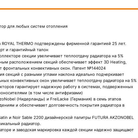
тор для любых систем отопления
в ROYAL THERMO подтверждены фирменной гарантией 25 лет.
рт и гарантийный талон
ллекторе секции увеличивает теплоотдачу радиатора на 5%
ным расположением секций обеспечивает эффект 3D Heating,
ет фронтальных конвективных окон. Патент №144024
я секций с разными углами наклона идеально подчеркивает
ьных конвективных окон увеличивает теплоотдачу радиатора на 5%
кторов гарантирует надежную работу в системах, подверженных
лоносителями (в том числе антифризами)
oNobel (Нидерланды) и FreiLacke (Германия) в семь этапов
дениям и обеспечивает долговечность покрытия радиатора в
er Satin и Noir Sable 2200 дизайнерской палитры FUTURA AKZONOBEL
никальный радиатор.
торе и заводская маркировка каждой секции надежно защищают