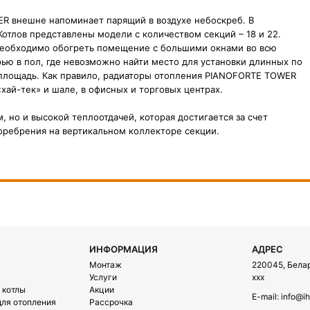
R внешне напоминает парящий в воздухе небоскреб. В
отлов представлены модели с количеством секций – 18 и 22.
необходимо обогреть помещение с большими окнами во всю
ью в пол, где невозможно найти место для установки длинных по
 площадь. Как правило, радиаторы отопления PIANOFORTE TOWER
хай-тек» и шале, в офисных и торговых центрах.
 но и высокой теплоотдачей, которая достигается за счет
оребрения на вертикальном коллекторе секции.
ИНФОРМАЦИЯ
АДРЕС
Монтаж
220045, Белару
Услуги
xxx
 котлы
Акции
E-mail:
info@ih
ля отопления
Рассрочка