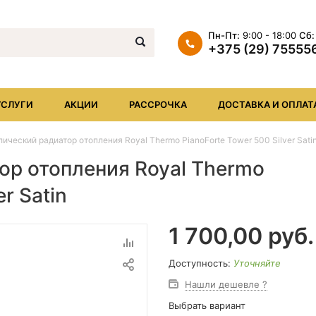
Пн-Пт:
9:00 - 18:00
Сб:
+375 (29) 75555
+375 (29) 7555569
+375 (17) XXX
УСЛУГИ
АКЦИИ
РАССРОЧКА
ДОСТАВКА И ОПЛАТ
info@iheat.by
ический радиатор отопления Royal Thermo PianoForte Tower 500 Silver Sati
ор отопления Royal Thermo
r Satin
1 700,00
руб.
Доступность:
Уточняйте
Нашли дешевле ?
Выбрать вариант