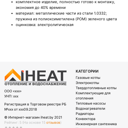
комплектное изделие, полностью готово к монтажу,
экономия до 40% времени
материал: металлические части из стали 1.0332;
пружина из полиоксиметилена (POM) зеленого цвета
оцинковка: электролитическая
КАТЕГОРИИ
Газовые котлы
Электрокотлы
Твердотопливные котлы
OOO «xxx»
Комплектующие для
УНП: xxx
отопления
Тепловые насосы
Регистрация в Торговом реестре РБ
Водонагреватели
№xxx от xxx09.2018
Радиаторы
© Интернет-магазин iheat.by 2021
Конвектора
Рейтинг: 5
(На основе 15
отзывов
)
Инженерная сантехника
★★★★★