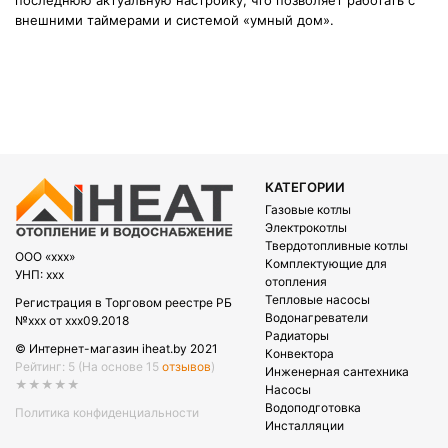
последнюю актуальную настройку, что позволяет работать с
внешними таймерами и системой «умный дом».
КАТЕГОРИИ
Газовые котлы
Электрокотлы
Твердотопливные котлы
OOO «xxx»
Комплектующие для
УНП: xxx
отопления
Тепловые насосы
Регистрация в Торговом реестре РБ
Водонагреватели
№xxx от xxx09.2018
Радиаторы
© Интернет-магазин iheat.by 2021
Конвектора
Рейтинг: 5
(На основе 15
отзывов
)
Инженерная сантехника
★★★★★
Насосы
Водоподготовка
Политика конфиденциальности
Инсталляции