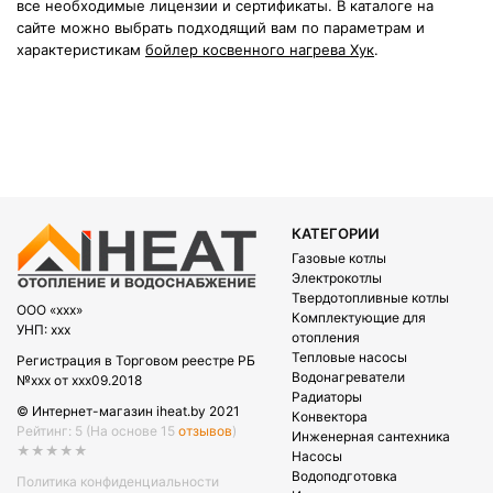
все необходимые лицензии и сертификаты. В каталоге на
сайте можно выбрать подходящий вам по параметрам и
характеристикам
бойлер косвенного нагрева Хук
.
КАТЕГОРИИ
Газовые котлы
Электрокотлы
Твердотопливные котлы
OOO «xxx»
Комплектующие для
УНП: xxx
отопления
Тепловые насосы
Регистрация в Торговом реестре РБ
Водонагреватели
№xxx от xxx09.2018
Радиаторы
© Интернет-магазин iheat.by 2021
Конвектора
Рейтинг: 5
(На основе 15
отзывов
)
Инженерная сантехника
★★★★★
Насосы
Водоподготовка
Политика конфиденциальности