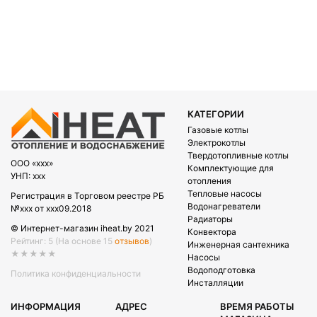
КАТЕГОРИИ
Газовые котлы
Электрокотлы
Твердотопливные котлы
OOO «xxx»
Комплектующие для
УНП: xxx
отопления
Тепловые насосы
Регистрация в Торговом реестре РБ
Водонагреватели
№xxx от xxx09.2018
Радиаторы
© Интернет-магазин iheat.by 2021
Конвектора
Рейтинг: 5
(На основе 15
отзывов
)
Инженерная сантехника
★★★★★
Насосы
Водоподготовка
Политика конфиденциальности
Инсталляции
ИНФОРМАЦИЯ
АДРЕС
ВРЕМЯ РАБОТЫ