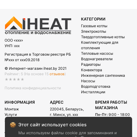
КАТЕГОРИИ
Газовые котлы
Электрокотлы
Твердотопливные котлы
OOO «xxx»
Комплектующие для
УНП: xxx
отопления
Тепловые насосы
Регистрация в Торговом реестре РБ
Водонагреватели
№xxx от xxx09.2018
Радиаторы
© Интернет-магазин iheat.by 2021
Конвектора
Рейтинг: 5
(На основе 15
отзывов
)
Инженерная сантехника
★★★★★
Насосы
Водоподготовка
Политика конфиденциальности
Инсталляции
ИНФОРМАЦИЯ
АДРЕС
ВРЕМЯ РАБОТЫ
МАГАЗИНА
Монтаж
220045, Беларусь,
Услуги
г. Минск, ул. xxx
Пн-Пт:
9:00 - 18:00
Акции
Сб:
09:00 - 15:00
E-mail:
Этот сайт использует cookies
Рассрочка
info@iheat.by
ВРЕМЯ РАБОТЫ
Доставка и оплата
Мы используем файлы cookie для запоминания и
CALL-ЦЕНТРА
Блог