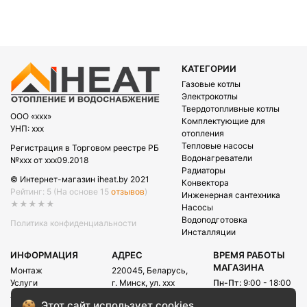
КАТЕГОРИИ
Газовые котлы
Электрокотлы
Твердотопливные котлы
OOO «xxx»
Комплектующие для
УНП: xxx
отопления
Тепловые насосы
Регистрация в Торговом реестре РБ
Водонагреватели
№xxx от xxx09.2018
Радиаторы
© Интернет-магазин iheat.by 2021
Конвектора
Рейтинг: 5
(На основе 15
отзывов
)
Инженерная сантехника
★★★★★
Насосы
Водоподготовка
Политика конфиденциальности
Инсталляции
ИНФОРМАЦИЯ
АДРЕС
ВРЕМЯ РАБОТЫ
МАГАЗИНА
Монтаж
220045, Беларусь,
Услуги
г. Минск, ул. xxx
Пн-Пт:
9:00 - 18:00
Акции
Сб:
09:00 - 15:00
E-mail:
Этот сайт использует cookies