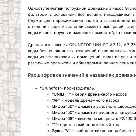
Одноступенчатый погружной дренажный насос Grundf
фильтром в основании. Все детали, находящиеся в
Служит для перекачивания чистой и загрязненной в
отведения воды из затапливаемых помещений, стир
воды из рек, прудов и различных емкостей, откачки л
Дренажные насосы GRUNDFOS UNILIFT AP 12, AP 35,
воды без волокнистых включений с твердыми частица
воды из затапливаемых помещений, воды из рек и п
различные промыслы и общепромышленное применени
Расшифровка значений в названиях дренажн
"Grundfos"
- производитель.
"UNILIFT"
- серия дренажного насоса
"AP"
- модель дренажного насоса
Цифра "50"
- диаметр условного свободно
Цифра "50"
- диаметр напорного патрубка
Цифра "08"
- выходная мощность P2/100 (
"1"
- однофазный переменный ток
Буква "V"
- свободно-вихревое рабочее к