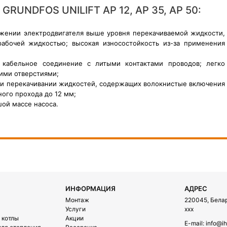
RUNDFOS UNILIFT AP 12, AP 35, AP 50:
ении электродвигателя выше уровня перекачиваемой жидкости,
 рабочей жидкостью; высокая износостойкость из-за применения
я кабельное соединение с литыми контактами проводов; легко
ими отверстиями;
ри перекачивании жидкостей, содержащих волокнистые включения
ого прохода до 12 мм;
шой массе насоса.
ИНФОРМАЦИЯ
АДРЕС
Монтаж
220045, Белару
Услуги
xxx
 котлы
Акции
E-mail:
info@ih