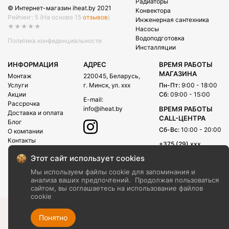
Радиаторы
© Интернет-магазин iheat.by 2021
Конвектора
Рейтинг: 5
(На основе 15
отзывов
)
Инженерная сантехника
★★★★★
Насосы
Водоподготовка
Политика конфиденциальности
Инсталляции
ИНФОРМАЦИЯ
АДРЕС
ВРЕМЯ РАБОТЫ
МАГАЗИНА
Монтаж
220045, Беларусь,
Услуги
г. Минск, ул. xxx
Пн-Пт:
9:00 - 18:00
Акции
Сб:
09:00 - 15:00
E-mail:
Рассрочка
info@iheat.by
ВРЕМЯ РАБОТЫ
Доставка и оплата
CALL-ЦЕНТРА
Блог
Сб-Вс:
10:00 - 20:00
О компании
Контакты
+375 (29) xxx
+375 (29) xxx
Этот сайт использует cookies
+375 (17) xxx
Мы используем файлы cookie для запоминания и
анализа ваших предпочтений.
Продолжая пользоваться
сайтом, вы соглашаетесь на использование файлов
cookie
Понятно