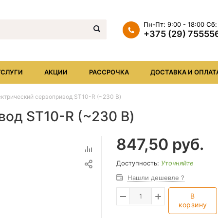
Пн-Пт:
9:00 - 18:00
Сб:
+375 (29) 75555
+375 (29) 7555569
+375 (17) XXX
УСЛУГИ
АКЦИИ
РАССРОЧКА
ДОСТАВКА И ОПЛАТ
info@iheat.by
ктрический сервопривод ST10-R (~230 В)
од ST10-R (~230 В)
847,50
руб.
Доступность:
Уточняйте
Нашли дешевле ?
В
корзину