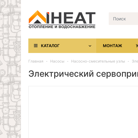
КАТАЛОГ
МОНТАЖ
Главная
Насосы
Насосно-смесительные узлы
Эле
Электрический сервоприв