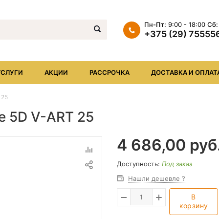
Пн-Пт:
9:00 - 18:00
Сб:
+375 (29) 75555
+375 (29) 7555569
+375 (17) XXX
УСЛУГИ
АКЦИИ
РАССРОЧКА
ДОСТАВКА И ОПЛАТ
info@iheat.by
 25
e 5D V-ART 25
4 686,00
руб
Доступность:
Под заказ
Нашли дешевле ?
В
корзину