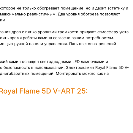
которое не только обогревает помещение, но и дарит эстетику и
 максимально реалистичным. Д
ва уровня обогрева позволяют
им.
вания дров с пятью уровнями громкости придают атмосферу уюта
оить время работы камина согласно вашим потребностям.
омощью ручной панели управления. Пять цветовых решений
еский камин оснащен светодиодными LED лампочками и
го безопасность в использовании. Электрокамин Royal Flame 5D V-
еднегабаритных помещений. Монтировать можно как на
oyal Flame 5D V-ART 25: