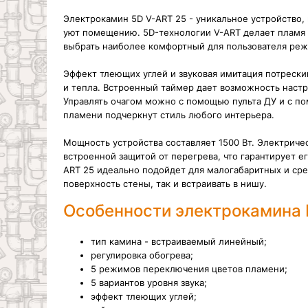
Электрокамин 5D V-ART 25 - уникальное устройство, 
уют помещению. 5D-технологии V-ART делает пламя
выбрать наиболее комфортный для пользователя реж
Эффект тлеющих углей и звуковая имитация потрески
и тепла.
Встроенный таймер дает возможность настр
Управлять очагом можно с помощью пульта ДУ и с п
пламени подчеркнут стиль любого интерьера.
Мощность устройства составляет 1500 Вт. Электрич
встроенной защитой от перегрева, что гарантирует е
ART 25 идеально подойдет для малогабаритных и ср
поверхность стены, так и встраивать в нишу.
Особенности электрокамина R
тип камина - встраиваемый линейный;
регулировка обогрева;
5 режимов переключения цветов пламени;
5 вариантов уровня звука;
эффект тлеющих углей;