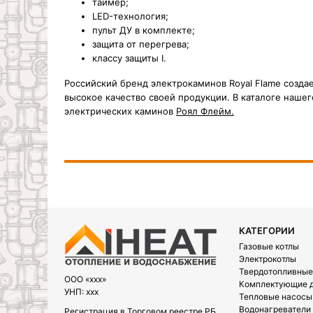
таймер;
LED-технология;
пульт ДУ в комплекте;
защита от перегрева;
классу защиты I.
Российский бренд электрокаминов Royal Flame созда
высокое качество своей продукции. В каталоге наше
электрических каминов
Роял Флейм.
КАТЕГОРИИ
Газовые котлы
Электрокотлы
Твердотопливные
OOO «xxx»
Комплектующие д
УНП: xxx
Тепловые насосы
Водонагреватели
Регистрация в Торговом реестре РБ