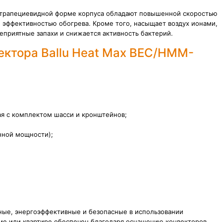
я трапециевидной форме корпуса обладают повышенной скоростью
 эффективностью обогрева. Кроме того, насыщает воздух ионами,
неприятные запахи и снижается активность бактерий.
ектора Ballu Heat Max BEC/HMM-
ая с комплектом шасси и кронштейнов;
нной мощности);
нные, энергоэффективные и безопасные в использовании
ме или квартире обеспечен благодаря оснащению конвекторов