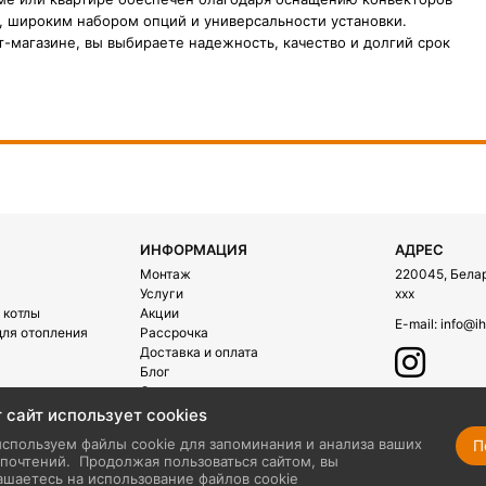
 широким набором опций и универсальности установки.
-магазине, вы выбираете надежность, качество и долгий срок
ИНФОРМАЦИЯ
АДРЕС
Монтаж
220045, Белару
Услуги
xxx
 котлы
Акции
E-mail:
info@ih
ля отопления
Рассрочка
Доставка и оплата
Блог
О компании
Контакты
 сайт использует cookies
ехника
спользуем файлы cookie для запоминания и анализа ваших
П
почтений.
Продолжая пользоваться сайтом, вы
ашаетесь на использование файлов cookie