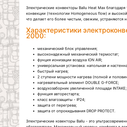
Электрические конвекторы Ballu Heat Max благодар
конвекции (технологии Homogeneous flow) и высокой
что делает его более чистым, свежим, устраняются 
Характеристики электроконв
2000:
механический блок управления;
высоконадежный механический термостат;
фунция ионизации воздуха ION AIR;
универсальная установка: напольная и настенн
быстрый нагрев;
2 ступени мощности нагрева (полной и полови
нагревательный элемент DOUBLE G-FORCE;
воздухозаборник увеличенной площади INTAKE;
функция авторестарта;
класс влагозащиты - IP24;
защита от перегрева;
защита от опрокидывания DROP PROTECT.
Электрические ковекторы Ballu - это ультрасовреме
обогреватели. Максимальный уровень комфорта в до