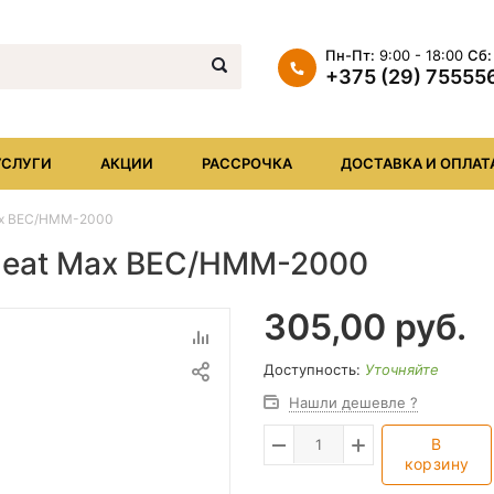
Пн-Пт:
9:00 - 18:00
Сб:
+375 (29) 75555
+375 (29) 7555569
+375 (17) XXX
УСЛУГИ
АКЦИИ
РАССРОЧКА
ДОСТАВКА И ОПЛАТ
info@iheat.by
Max BEC/HMM-2000
 Heat Max BEC/HMM-2000
305,00
руб.
Доступность:
Уточняйте
Нашли дешевле ?
В
корзину