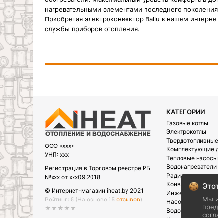
нагревательными элементами последнего поколения,
Приобретая
электроконвектор Ballu
в нашем интернет
службы приборов отопления.
КАТЕГОРИИ
Газовые котлы
Электрокотлы
Твердотопливные
OOO «xxx»
Комплектующие д
УНП: xxx
Тепловые насосы
Водонагреватели
Регистрация в Торговом реестре РБ
Радиаторы
№xxx от xxx09.2018
Конвектора
Этот
© Интернет-магазин iheat.by 2021
Инженерная сант
Мы и
Рейтинг: 5
(На основе 15
отзывов
)
Насосы
пред
★★★★★
Водоподготовка
согл