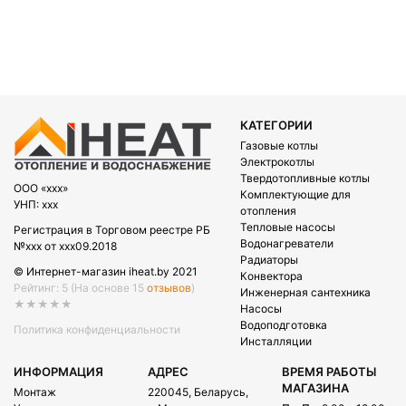
КАТЕГОРИИ
Газовые котлы
Электрокотлы
Твердотопливные котлы
OOO «xxx»
Комплектующие для
УНП: xxx
отопления
Тепловые насосы
Регистрация в Торговом реестре РБ
Водонагреватели
№xxx от xxx09.2018
Радиаторы
© Интернет-магазин iheat.by 2021
Конвектора
Рейтинг: 5
(На основе 15
отзывов
)
Инженерная сантехника
★★★★★
Насосы
Водоподготовка
Политика конфиденциальности
Инсталляции
ИНФОРМАЦИЯ
АДРЕС
ВРЕМЯ РАБОТЫ
МАГАЗИНА
Монтаж
220045, Беларусь,