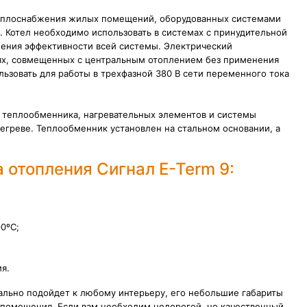
теплоснабжения жилых помещений, оборудованных системами
. Котел необходимо использовать в системах с принудительной
ения эффективности всей системы. Электрический
етях, совмещенных с центральным отоплением без применения
ьзовать для работы в трехфазной 380 В сети переменного тока
: теплообменника, нагревательных элементов и системы
егреве. Теплообменник установлен на стальном основании, а
 отопления Сигнал E-Term 9:
0ºС;
я.
еально подойдет к любому интерьеру, его небольшие габариты
е помещения.
Если вам необходим недорогой, но качественный