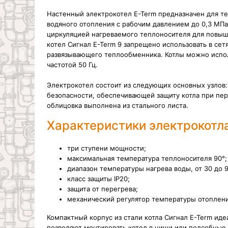
Настенный электрокотел E-Term предназначен для 
водяного отопления с рабочим давлением до 0,3 МПа
циркуляцией нагреваемого теплоносителя для повыш
котел Сигнал E-Term 9 запрещено использовать в с
развязывающего теплообменника. Котлы можно испол
частотой 50 Гц.
Электрокотел состоит из следующих основных узлов
безопасности, обеспечивающей защиту котла при пер
облицовка выполнена из стального листа.
Характеристики электрокотла
три ступени мощности;
максимальная температура теплоносителя 90°;
диапазон температуры нагрева воды, от 30 до 9
класс защиты IP20;
защита от перегрева;
механический регулятор температуры отоплени
Компактный корпус из стали котла Сигнал E-Term ид
позволяют монтировать котел в ниши или подсобны