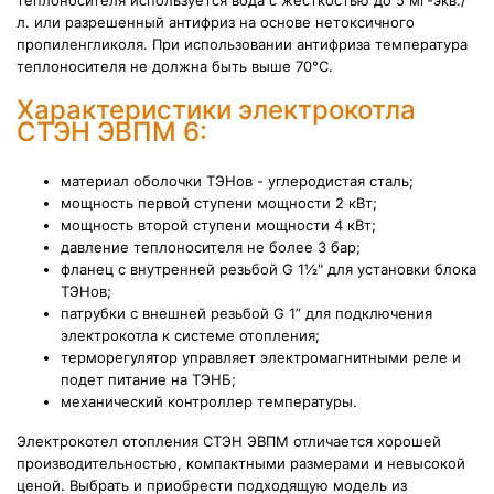
теплоносителя используется вода с жесткостью до 5 мг-экв./
л. или разрешенный антифриз на основе нетоксичного
пропиленгликоля. При использовании антифриза температура
теплоносителя не должна быть выше 70°С.
Характеристики электрокотла
СТЭН ЭВПМ 6:
материал оболочки ТЭНов - углеродистая сталь;
мощность первой ступени мощности 2 кВт;
мощность второй ступени мощности 4 кВт;
давление теплоносителя не более 3 бар;
фланец с внутренней резьбой G 1½" для установки блока
ТЭНов;
патрубки с внешней резьбой G 1” для подключения
электрокотла к системе отопления;
терморегулятор управляет электромагнитными реле и
подет питание на ТЭНБ;
механический контроллер температуры.
Электрокотел отопления СТЭН ЭВПМ отличается хорошей
производительностью, компактными размерами и невысокой
ценой. Выбрать и приобрести подходящую модель из