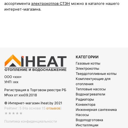
ассортимента
электрокотлов СТЭН
можно в каталоге нашего
интернет-магазина.
КАТЕГОРИИ
Газовые котлы
Электрокотлы
Твердотопливные котлы
OOO «xxx»
Комплектующие для
УНП: xxx
отопления
Тепловые насосы
Регистрация в Торговом реестре РБ
Водонагреватели
№xxx от xxx09.2018
Радиаторы
© Интернет-магазин iheat.by 2021
Конвектора
Рейтинг: 5
(На основе 15
отзывов
)
Инженерная сантехника
★★★★★
Насосы
Водоподготовка
Политика конфиденциальности
Инсталляции