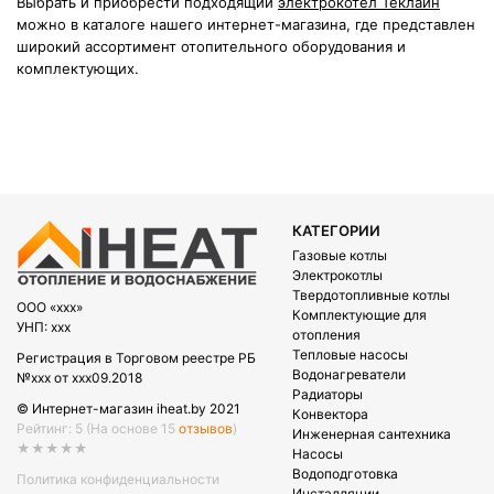
Выбрать и приобрести подходящий
электрокотел Теклайн
можно в каталоге нашего интернет-магазина, где представлен
широкий ассортимент отопительного оборудования и
комплектующих.
КАТЕГОРИИ
Газовые котлы
Электрокотлы
Твердотопливные котлы
OOO «xxx»
Комплектующие для
УНП: xxx
отопления
Тепловые насосы
Регистрация в Торговом реестре РБ
Водонагреватели
№xxx от xxx09.2018
Радиаторы
© Интернет-магазин iheat.by 2021
Конвектора
Рейтинг: 5
(На основе 15
отзывов
)
Инженерная сантехника
★★★★★
Насосы
Водоподготовка
Политика конфиденциальности
Инсталляции