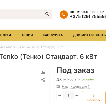
Пн-Пт:
9:00 - 18:00
Сб:
+375 (29) 75555
+375 (29) 7555569
+375 (17) XXX
УСЛУГИ
АКЦИИ
РАССРОЧКА
ДОСТАВКА И ОПЛАТ
info@iheat.by
тел отопления Tenko (Тенко) Стандарт, 6 кВт
enko (Тенко) Стандарт, 6 кВт
Под заказ
Доступность:
Уточняйте
Нашли дешевле ?
В
корзину