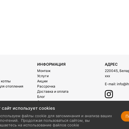
ИНФОРМАЦИЯ
АДРЕС
Монтаж
220045, Белару
Услуги
xxx
 котлы
Акции
E-mail:
info@ih
ля отопления
Рассрочка
Доставка и оплата
Блог
О компании
Контакты
 сайт использует cookies
ехника
спользуем файлы cookie для запоминания и анализа ваших
П
почтений.
Продолжая пользоваться сайтом, вы
ашаетесь на использование файлов cookie