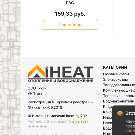
ГВС
159,33 руб.
Подробнее
КАТЕГОРИИ
Газовые котлы
Электрокотлы
Твердотопливные
OOO «xxx»
Комплектующие д
УНП: xxx
Тепловые насосы
Водонагреватели
Регистрация в Торговом реестре РБ
Радиаторы
№xxx от xxx09.2018
Конвектора
Этот
© Интернет-магазин iheat.by 2021
Инженерная сант
Мы и
Рейтинг: 5
(На основе 15
отзывов
)
Насосы
пред
★★★★★
Водоподготовка
согл
Инсталляции