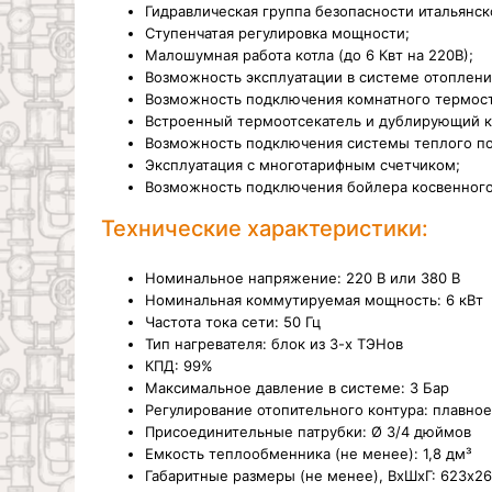
Гидравлическая группа безопасности итальянск
Ступенчатая регулировка мощности;
Малошумная работа котла (до 6 Квт на 220В);
Возможность эксплуатации в системе отоплени
Возможность подключения комнатного термоста
Встроенный термоотсекатель и дублирующий к
Возможность подключения системы теплого по
Эксплуатация с многотарифным счетчиком;
Возможность подключения бойлера косвенного
Технические характеристики:
Номинальное напряжение: 220 В или 380 В
Номинальная коммутируемая мощность: 6 кВт
Частота тока сети: 50 Гц
Тип нагревателя: блок из 3-х ТЭНов
КПД: 99%
Максимальное давление в системе: 3 Бар
Регулирование отопительного контура: плавное
Присоединительные патрубки: Ø 3/4 дюймов
Емкость теплообменника (не менее): 1,8 дм³
Габаритные размеры (не менее), ВхШхГ: 623х2