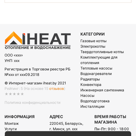
КАТЕГОРИИ
Газовые котлы
Электрокотлы
Твердотопливные котлы
OOO «xxx»
Комплектующие для
УНП: xxx
отопления
Тепловые насосы
Регистрация в Торговом реестре РБ
Водонагреватели
№xxx от xxx09.2018
Радиаторы
© Интернет-магазин iheat.by 2021
Конвектора
Рейтинг: 5
(На основе 15
отзывов
)
Инженерная сантехника
★★★★★
Насосы
Водоподготовка
Политика конфиденциальности
Инсталляции
ИНФОРМАЦИЯ
АДРЕС
ВРЕМЯ РАБОТЫ
МАГАЗИНА
Монтаж
220045, Беларусь,
Услуги
г. Минск, ул. xxx
Пн-Пт:
9:00 - 18:00
Акции
Сб:
09:00 - 15:00