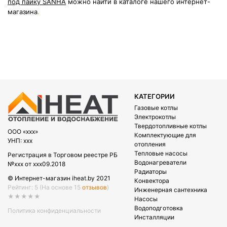
под пайку SANHA
можно найти в каталоге нашего интернет-
магазина
.
КАТЕГОРИИ
Газовые котлы
Электрокотлы
Твердотопливные котлы
OOO «xxx»
Комплектующие для
УНП: xxx
отопления
Тепловые насосы
Регистрация в Торговом реестре РБ
Водонагреватели
№xxx от xxx09.2018
Радиаторы
© Интернет-магазин iheat.by 2021
Конвектора
Рейтинг: 5
(На основе 15
отзывов
)
Инженерная сантехника
★★★★★
Насосы
Водоподготовка
Политика конфиденциальности
Инсталляции