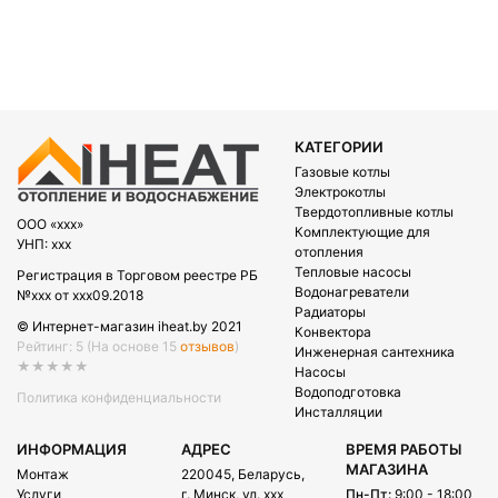
КАТЕГОРИИ
Газовые котлы
Электрокотлы
Твердотопливные котлы
OOO «xxx»
Комплектующие для
УНП: xxx
отопления
Тепловые насосы
Регистрация в Торговом реестре РБ
Водонагреватели
№xxx от xxx09.2018
Радиаторы
© Интернет-магазин iheat.by 2021
Конвектора
Рейтинг: 5
(На основе 15
отзывов
)
Инженерная сантехника
★★★★★
Насосы
Водоподготовка
Политика конфиденциальности
Инсталляции
ИНФОРМАЦИЯ
АДРЕС
ВРЕМЯ РАБОТЫ
МАГАЗИНА
Монтаж
220045, Беларусь,
Услуги
г. Минск, ул. xxx
Пн-Пт:
9:00 - 18:00