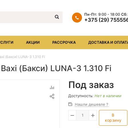
Пн-Пт:
9:00 - 18:00
Сб:
+375 (29) 75555
+375 (29) 7555569
+375 (17) XXX
УСЛУГИ
АКЦИИ
РАССРОЧКА
ДОСТАВКА И ОПЛАТ
info@iheat.by
xi (Бакси) LUNA-3 1.310 Fi
Baxi (Бакси) LUNA-3 1.310 Fi
Под заказ
Доступность:
Нет в наличии
Нашли дешевле ?
В
корзину