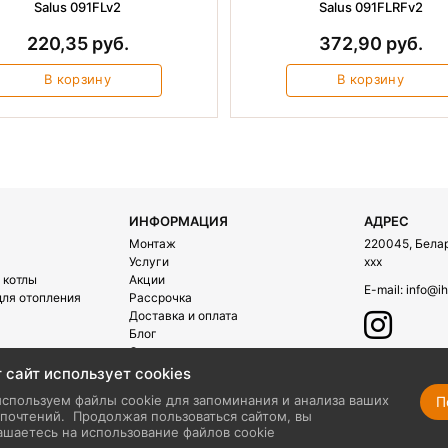
Salus 091FLv2
Salus 091FLRFv2
220,35 руб.
372,90 руб.
В корзину
В корзину
ИНФОРМАЦИЯ
АДРЕС
Монтаж
220045, Белару
Услуги
xxx
 котлы
Акции
E-mail:
info@ih
ля отопления
Рассрочка
Доставка и оплата
Блог
О компании
Контакты
 сайт использует cookies
ехника
спользуем файлы cookie для запоминания и анализа ваших
П
почтений.
Продолжая пользоваться сайтом, вы
ашаетесь на использование файлов cookie