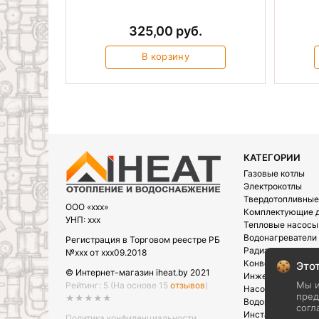
325,00 руб.
В корзину
КАТЕГОРИИ
Газовые котлы
Электрокотлы
Твердотопливные
OOO «xxx»
Комплектующие д
УНП: xxx
Тепловые насосы
Водонагреватели
Регистрация в Торговом реестре РБ
Радиаторы
№xxx от xxx09.2018
Конвектора
Этот
© Интернет-магазин iheat.by 2021
Инженерная сант
Мы и
Рейтинг: 5
(На основе 15
отзывов
)
Насосы
пред
★★★★★
Водоподготовка
согл
Инсталляции
Политика конфиденциальности