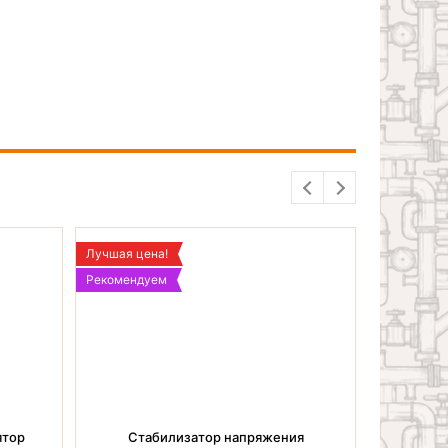
Лучшая цена!
Рекомендуем
ятор
Стабилизатор напряжения
Сигна