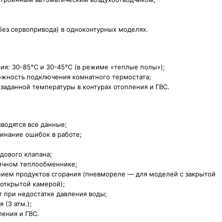
без сервопривода) в одноконтурных моделях.
ия: 30-85°С и 30-45°С (в режиме «теплые полы»);
ожность подключения комнатного термостата;
заданной температуры в контурах отопления и ГВС.
водятся все данные;
инание ошибок в работе;
дового клапана;
вичном теплообменнике;
ением продуктов сгорания (пневмореле — для моделей с закрытой
 открытой камерой);
т при недостатке давления воды;
 (3 атм.);
ления и ГВС.