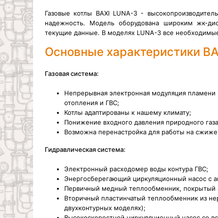
Газовые котлы BAXI LUNA-3 - высокопроизводите
надежность. Модель оборудована широким жк-ди
текущие данные. В моделях LUNA-3 все необходимы
Основные характеристики BAX
Газовая система:
Непрерывная электронная модуляция пламени 
отопления и ГВС;
Котлы адаптированы к нашему климату;
Понижение входного давления природного газа
Возможна перенастройка для работы на сжиже
Гидравлическая система:
Электронный расходомер воды контура ГВС;
Энергосберегающий циркуляционный насос с а
Первичный медный теплообменник, покрытый 
Вторичный пластинчатый теплообменник из не
двухконтурных моделях);
Высокоскоростной циркуляционный насос со в