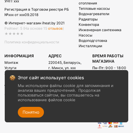
УНП: xxx
отопления
Тепловые насосы
Регистрация в Торговом реестре РБ
Водонагреватели
№xxx от xxx09.2018
Радиаторы
© Интернет-магазин iheat.by 2021
Конвектора
Рейтинг: 5
(На основе 15
отзывов
)
Инженерная сантехника
★★★★★
Насосы
Водоподготовка
Политика конфиденциальности
Инсталляции
ИНФОРМАЦИЯ
АДРЕС
ВРЕМЯ РАБОТЫ
МАГАЗИНА
Монтаж
220045, Беларусь,
Услуги
г. Минск, ул. xxx
Пн-Пт:
9:00 - 18:00
Акции
Сб:
09:00 - 15:00
E-mail:
Этот сайт использует cookies
Рассрочка
info@iheat.by
ВРЕМЯ РАБОТЫ
Доставка и оплата
Мы используем файлы cookie для запоминания и
CALL-ЦЕНТРА
Блог
анализа ваших предпочтений.
Продолжая
Сб-Вс:
10:00 - 20:00
О компании
пользоваться сайтом, вы соглашаетесь на
использование файлов cookie
Контакты
+375 (29) xxx
+375 (29) xxx
Понятно
+375 (17) xxx