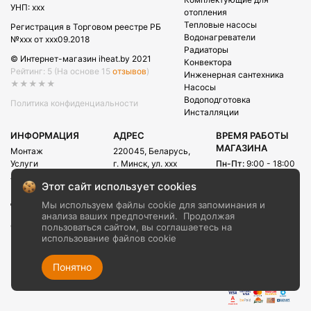
УНП: xxx
отопления
Тепловые насосы
Регистрация в Торговом реестре РБ
Водонагреватели
№xxx от xxx09.2018
Радиаторы
© Интернет-магазин iheat.by 2021
Конвектора
Рейтинг: 5
(На основе 15
отзывов
)
Инженерная сантехника
★★★★★
Насосы
Водоподготовка
Политика конфиденциальности
Инсталляции
ИНФОРМАЦИЯ
АДРЕС
ВРЕМЯ РАБОТЫ
МАГАЗИНА
Монтаж
220045, Беларусь,
Услуги
г. Минск, ул. xxx
Пн-Пт:
9:00 - 18:00
Акции
Сб:
09:00 - 15:00
E-mail:
Этот сайт использует cookies
Рассрочка
info@iheat.by
ВРЕМЯ РАБОТЫ
Доставка и оплата
Мы используем файлы cookie для запоминания и
CALL-ЦЕНТРА
Блог
анализа ваших предпочтений.
Продолжая
Сб-Вс:
10:00 - 20:00
О компании
пользоваться сайтом, вы соглашаетесь на
использование файлов cookie
Контакты
+375 (29) xxx
+375 (29) xxx
Понятно
+375 (17) xxx