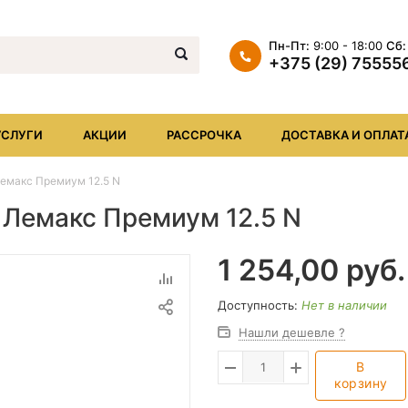
Пн-Пт:
9:00 - 18:00
Сб:
+375 (29) 75555
+375 (29) 7555569
+375 (17) XXX
УСЛУГИ
АКЦИИ
РАССРОЧКА
ДОСТАВКА И ОПЛАТ
info@iheat.by
Лемакс Премиум 12.5 N
 Лемакс Премиум 12.5 N
1 254,00
руб.
Доступность:
Нет в наличии
Нашли дешевле ?
В
корзину