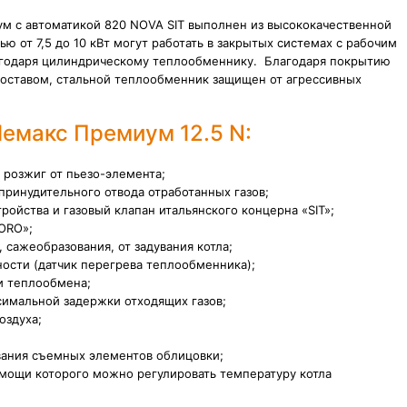
ум с автоматикой 820 NOVA SIT выполнен из высококачественной
 от 7,5 до 10 кВт могут работать в закрытых системах с рабочим
 благодаря цилиндрическому теплообменнику. Благодаря покрытию
оставом, стальной теплообменник защищен от агрессивных
Лемакс Премиум 12.5 N:
 розжиг от пьезо-элемента;
принудительного отвода отработанных газов;
ойства и газовый клапан итальянского концерна «SIT»;
ORO»;
 сажеобразования, от задувания котла;
ости (датчик перегрева теплообменника);
и теплообмена;
симальной задержки отходящих газов;
оздуха;
ования съемных элементов облицовки;
мощи которого можно регулировать температуру котла