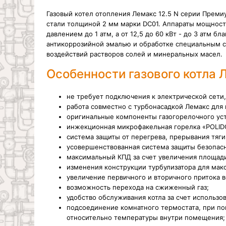
Газовый котел отопления Лемакс 12.5 N серии Преми
стали толщиной 2 мм марки DC01. Аппараты мощностью
давлением до 1 атм, а от 12,5 до 60 кВт - до 3 атм
антикоррозийной эмалью и обработке специальным с
воздействий растворов солей и минеральных масел.
Особенности газового котла 
не требует подключения к электрической сети,
работа совместно с турбонасадкой Лемакс для 
оригинальные компоненты газогорелочного устр
инжекционная микрофакельная горелка «POLID
система защиты от перегрева, прерывания тяги,
усовершенствованная система защиты безопасн
максимальный КПД за счет увеличения площад
изменения конструкции турбулизатора для мак
увеличение первичного и вторичного притока в
возможность перехода на сжиженный газ;
удобство обслуживания котла за счет использ
подсоединение комнатного термостата, при по
относительно температуры внутри помещения;