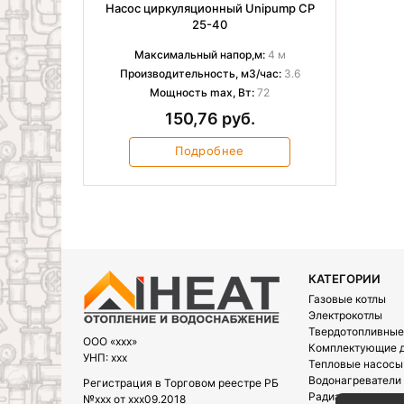
Насос циркуляционный Unipump CP
25-40
Максимальный напор,м:
4 м
Производительность, м3/час:
3.6
Мощность max, Вт:
72
150,76 руб.
Подробнее
КАТЕГОРИИ
Газовые котлы
Электрокотлы
Твердотопливные
OOO «xxx»
Комплектующие д
УНП: xxx
Тепловые насосы
Водонагреватели
Регистрация в Торговом реестре РБ
Радиаторы
№xxx от xxx09.2018