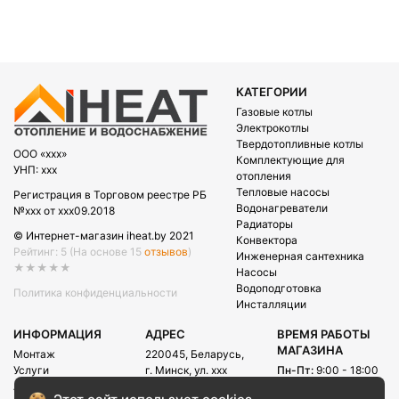
КАТЕГОРИИ
Газовые котлы
Электрокотлы
Твердотопливные котлы
OOO «xxx»
Комплектующие для
УНП: xxx
отопления
Тепловые насосы
Регистрация в Торговом реестре РБ
Водонагреватели
№xxx от xxx09.2018
Радиаторы
© Интернет-магазин iheat.by 2021
Конвектора
Рейтинг: 5
(На основе 15
отзывов
)
Инженерная сантехника
★★★★★
Насосы
Водоподготовка
Политика конфиденциальности
Инсталляции
ИНФОРМАЦИЯ
АДРЕС
ВРЕМЯ РАБОТЫ
МАГАЗИНА
Монтаж
220045, Беларусь,
Услуги
г. Минск, ул. xxx
Пн-Пт:
9:00 - 18:00
Акции
Сб:
09:00 - 15:00
E-mail: