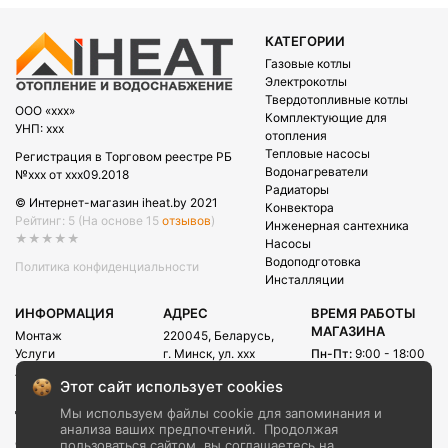
КАТЕГОРИИ
Газовые котлы
Электрокотлы
Твердотопливные котлы
OOO «xxx»
Комплектующие для
УНП: xxx
отопления
Тепловые насосы
Регистрация в Торговом реестре РБ
Водонагреватели
№xxx от xxx09.2018
Радиаторы
© Интернет-магазин iheat.by 2021
Конвектора
Рейтинг: 5
(На основе 15
отзывов
)
Инженерная сантехника
★★★★★
Насосы
Водоподготовка
Политика конфиденциальности
Инсталляции
ИНФОРМАЦИЯ
АДРЕС
ВРЕМЯ РАБОТЫ
МАГАЗИНА
Монтаж
220045, Беларусь,
Услуги
г. Минск, ул. xxx
Пн-Пт:
9:00 - 18:00
Акции
Сб:
09:00 - 15:00
E-mail:
Этот сайт использует cookies
Рассрочка
info@iheat.by
ВРЕМЯ РАБОТЫ
Доставка и оплата
Мы используем файлы cookie для запоминания и
CALL-ЦЕНТРА
Блог
анализа ваших предпочтений.
Продолжая
Сб-Вс:
10:00 - 20:00
О компании
пользоваться сайтом, вы соглашаетесь на