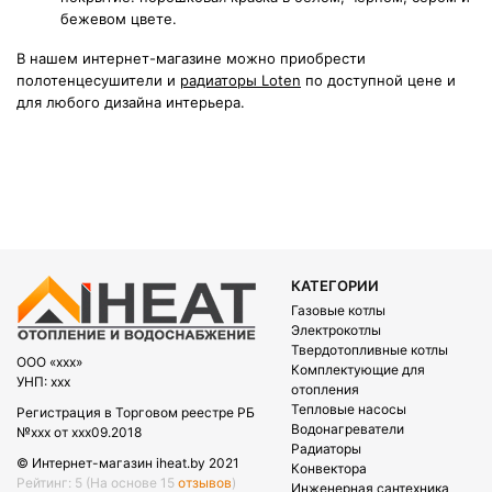
бежевом цвете.
В нашем интернет-магазине можно приобрести
полотенцесушители и
радиаторы Loten
по доступной цене и
для любого дизайна интерьера.
КАТЕГОРИИ
Газовые котлы
Электрокотлы
Твердотопливные котлы
OOO «xxx»
Комплектующие для
УНП: xxx
отопления
Тепловые насосы
Регистрация в Торговом реестре РБ
Водонагреватели
№xxx от xxx09.2018
Радиаторы
© Интернет-магазин iheat.by 2021
Конвектора
Рейтинг: 5
(На основе 15
отзывов
)
Инженерная сантехника