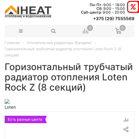
Пн-Пт:
9:00 - 18:00
Сб:
9:00 - 15:00
Сall-центр:
9:00 - 20:00
+375 (29) 7555569
0
0
Главная
Отопительные радиаторы (батареи)
Горизонтальный трубчатый радиатор отопления Loten Rock Z (8
секций)
Горизонтальный трубчатый
радиатор отопления Loten
Rock Z (8 секций)
Есть разные цвета