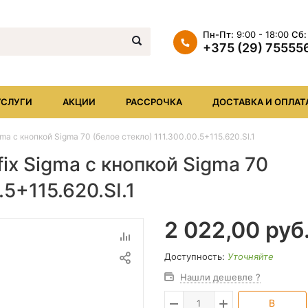
Пн-Пт:
9:00 - 18:00
Сб:
+375 (29) 75555
+375 (29) 7555569
+375 (17) XXX
УСЛУГИ
АКЦИИ
РАССРОЧКА
ДОСТАВКА И ОПЛАТ
info@iheat.by
ma с кнопкой Sigma 70 (белое стекло) 111.300.00.5+115.620.SI.1
ix Sigma с кнопкой Sigma 70
.5+115.620.SI.1
2 022,00
руб
Доступность:
Уточняйте
Нашли дешевле ?
В