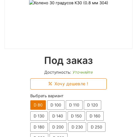
Под заказ
Доступность:
Уточняйте
Хочу дешевле !
Выбрать вариант
D 80
D 100
D 110
D 120
D 130
D 140
D 150
D 160
D 180
D 200
D 230
D 250