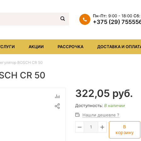
Пн-Пт:
9:00 - 18:00
Сб:
+375 (29) 75555
+375 (29) 7555569
+375 (17) XXX
УСЛУГИ
АКЦИИ
РАССРОЧКА
ДОСТАВКА И ОПЛАТ
info@iheat.by
егулятор BOSCH CR 50
SCH CR 50
322,05
руб.
Доступность:
В наличии
Нашли дешевле ?
В
корзину