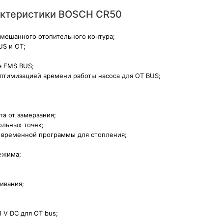
актеристики BOSCH CR50
смешанного отопительного контура;
US и OT;
я EMS BUS;
птимизацией времени работы насоса для OT BUS;
а от замерзания;
ольных точек;
т временной программы для отопления;
ежима;
ивания;
8 V DC для OT bus;