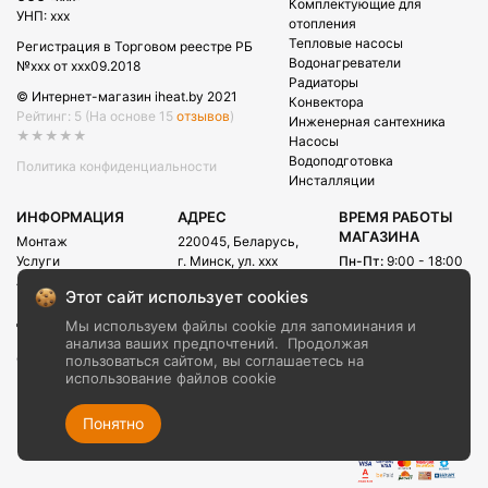
Комплектующие для
УНП: xxx
отопления
Тепловые насосы
Регистрация в Торговом реестре РБ
Водонагреватели
№xxx от xxx09.2018
Радиаторы
© Интернет-магазин iheat.by 2021
Конвектора
Рейтинг: 5
(На основе 15
отзывов
)
Инженерная сантехника
★★★★★
Насосы
Водоподготовка
Политика конфиденциальности
Инсталляции
ИНФОРМАЦИЯ
АДРЕС
ВРЕМЯ РАБОТЫ
МАГАЗИНА
Монтаж
220045, Беларусь,
Услуги
г. Минск, ул. xxx
Пн-Пт:
9:00 - 18:00
Акции
Сб:
09:00 - 15:00
E-mail:
Этот сайт использует cookies
Рассрочка
info@iheat.by
ВРЕМЯ РАБОТЫ
Доставка и оплата
Мы используем файлы cookie для запоминания и
CALL-ЦЕНТРА
Блог
анализа ваших предпочтений.
Продолжая
Сб-Вс:
10:00 - 20:00
О компании
пользоваться сайтом, вы соглашаетесь на
использование файлов cookie
Контакты
+375 (29) xxx
+375 (29) xxx
Понятно
+375 (17) xxx