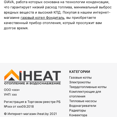
GIAVA, работа которых основана на технологии конденсации,
что гарантирует низкий расход топлива, минимальный выброс
вредных веществ и высокий КПД.
Покупая в нашем интернет-
магазине
газовый котел Фондиталь
, вы приобретаете
качественный прибор отопления, котрый прослужит вам
долгое время.
КАТЕГОРИИ
Газовые котлы
Электрокотлы
Твердотопливные котлы
OOO «xxx»
Комплектующие для
УНП: xxx
отопления
Тепловые насосы
Регистрация в Торговом реестре РБ
Водонагреватели
№xxx от xxx09.2018
Радиаторы
© Интернет-магазин iheat.by 2021
Конвектора