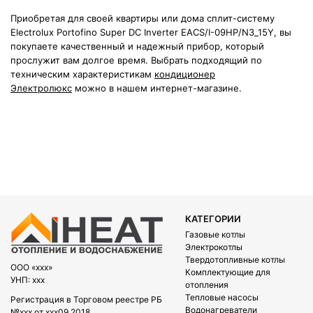
Приобретая для своей квартиры или дома сплит-систему
Electrolux Portofino Super DC Inverter EACS/I-09HP/N3_15Y, вы
покупаете качественный и надежный прибор, который
прослужит вам долгое время. Выбрать подходящий по
техническим характеристикам
кондиционер
Электролюкс
можно в нашем интернет-магазине.
КАТЕГОРИИ
Газовые котлы
Электрокотлы
Твердотопливные котлы
OOO «xxx»
Комплектующие для
УНП: xxx
отопления
Тепловые насосы
Регистрация в Торговом реестре РБ
Водонагреватели
№xxx от xxx09.2018