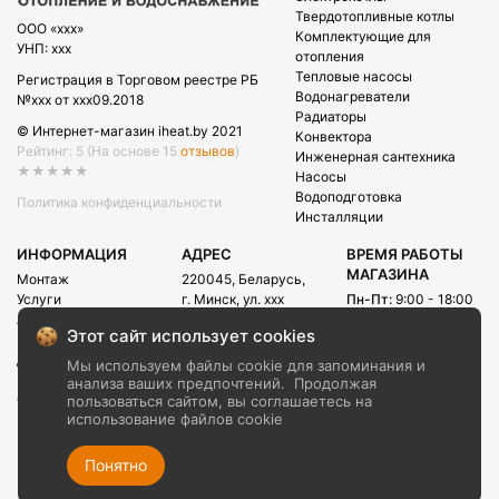
Твердотопливные котлы
OOO «xxx»
Комплектующие для
УНП: xxx
отопления
Тепловые насосы
Регистрация в Торговом реестре РБ
Водонагреватели
№xxx от xxx09.2018
Радиаторы
© Интернет-магазин iheat.by 2021
Конвектора
Рейтинг: 5
(На основе 15
отзывов
)
Инженерная сантехника
★★★★★
Насосы
Водоподготовка
Политика конфиденциальности
Инсталляции
ИНФОРМАЦИЯ
АДРЕС
ВРЕМЯ РАБОТЫ
МАГАЗИНА
Монтаж
220045, Беларусь,
Услуги
г. Минск, ул. xxx
Пн-Пт:
9:00 - 18:00
Акции
Сб:
09:00 - 15:00
E-mail:
Этот сайт использует cookies
Рассрочка
info@iheat.by
ВРЕМЯ РАБОТЫ
Доставка и оплата
Мы используем файлы cookie для запоминания и
CALL-ЦЕНТРА
Блог
анализа ваших предпочтений.
Продолжая
Сб-Вс:
10:00 - 20:00
О компании
пользоваться сайтом, вы соглашаетесь на
использование файлов cookie
Контакты
+375 (29) xxx
+375 (29) xxx
Понятно
+375 (17) xxx