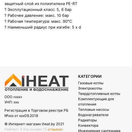
защитный слой из полиэтилена PE-RT
? Эксплутационный класс: 5, 6 бар
? Рабочее давление: макс. 10 бар
? Рабочая температура: макс. 90°C
? Наименьший радиус при изгибе: 5 x d
КАТЕГОРИИ
Газовые котлы
Электрокотлы
Твердотопливные котлы
OOO «xxx»
Комплектующие для
УНП: xxx
отопления
Тепловые насосы
Регистрация в Торговом реестре РБ
Водонагреватели
№xxx от xxx09.2018
Радиаторы
© Интернет-магазин iheat.by 2021
Конвектора
Рейтинг: 5
(На основе 15
отзывов
)
Инженерная сантехника