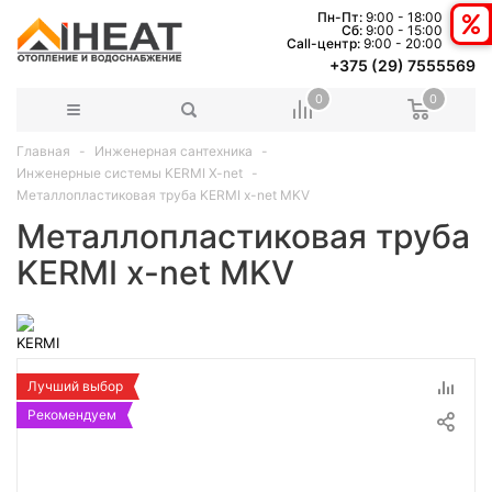
Пн-Пт:
9:00 - 18:00
Сб:
9:00 - 15:00
Сall-центр:
9:00 - 20:00
+375 (29) 7555569
0
0
Главная
Инженерная сантехника
Инженерные системы KERMI X-net
Металлопластиковая труба KERMI x-net MKV
Металлопластиковая труба
KERMI x-net MKV
Лучший выбор
Рекомендуем