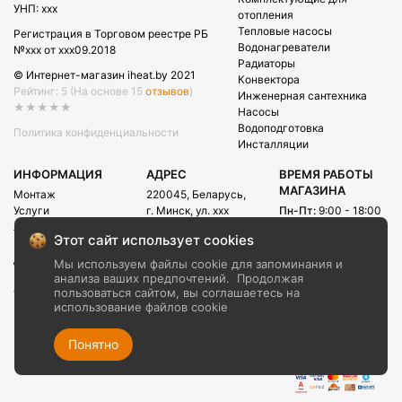
УНП: xxx
отопления
Тепловые насосы
Регистрация в Торговом реестре РБ
Водонагреватели
№xxx от xxx09.2018
Радиаторы
© Интернет-магазин iheat.by 2021
Конвектора
Рейтинг: 5
(На основе 15
отзывов
)
Инженерная сантехника
★★★★★
Насосы
Водоподготовка
Политика конфиденциальности
Инсталляции
ИНФОРМАЦИЯ
АДРЕС
ВРЕМЯ РАБОТЫ
МАГАЗИНА
Монтаж
220045, Беларусь,
Услуги
г. Минск, ул. xxx
Пн-Пт:
9:00 - 18:00
Акции
Сб:
09:00 - 15:00
E-mail:
Этот сайт использует cookies
Рассрочка
info@iheat.by
ВРЕМЯ РАБОТЫ
Доставка и оплата
Мы используем файлы cookie для запоминания и
CALL-ЦЕНТРА
Блог
анализа ваших предпочтений.
Продолжая
Сб-Вс:
10:00 - 20:00
О компании
пользоваться сайтом, вы соглашаетесь на
использование файлов cookie
Контакты
+375 (29) xxx
+375 (29) xxx
Понятно
+375 (17) xxx