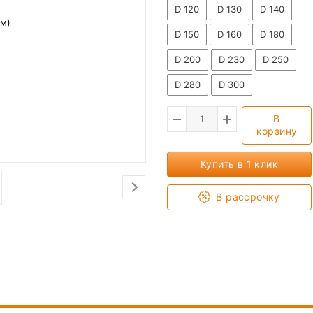
D 120
D 130
D 140
D 150
D 160
D 180
D 200
D 230
D 250
D 280
D 300
В
корзину
Купить в 1 клик
В рассрочку