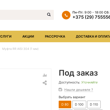
Пн-Пт:
9:00 - 18:00
Сб:
+375 (29) 75555
+375 (29) 7555569
+375 (17) XXX
УСЛУГИ
АКЦИИ
РАССРОЧКА
ДОСТАВКА И ОПЛАТ
info@iheat.by
Муфта RR AISI 304 (1 мм)
Под заказ
Доступность:
Уточняйте
Нашли дешевле ?
Выбрать вариант
D 80
D 100
D 110