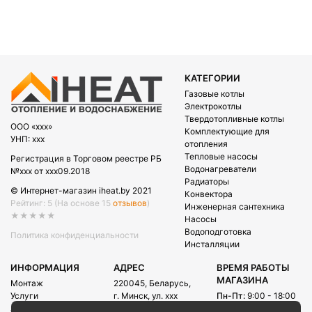
КАТЕГОРИИ
Газовые котлы
Электрокотлы
Твердотопливные котлы
OOO «xxx»
Комплектующие для
УНП: xxx
отопления
Тепловые насосы
Регистрация в Торговом реестре РБ
Водонагреватели
№xxx от xxx09.2018
Радиаторы
© Интернет-магазин iheat.by 2021
Конвектора
Рейтинг: 5
(На основе 15
отзывов
)
Инженерная сантехника
★★★★★
Насосы
Водоподготовка
Политика конфиденциальности
Инсталляции
ИНФОРМАЦИЯ
АДРЕС
ВРЕМЯ РАБОТЫ
МАГАЗИНА
Монтаж
220045, Беларусь,
Услуги
г. Минск, ул. xxx
Пн-Пт:
9:00 - 18:00
Акции
Сб:
09:00 - 15:00