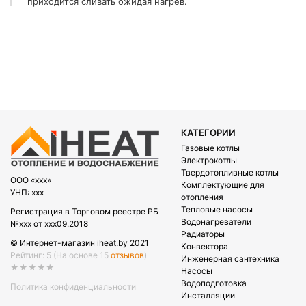
приходится сливать ожидая нагрев.
КАТЕГОРИИ
Газовые котлы
Электрокотлы
Твердотопливные котлы
OOO «xxx»
Комплектующие для
УНП: xxx
отопления
Тепловые насосы
Регистрация в Торговом реестре РБ
Водонагреватели
№xxx от xxx09.2018
Радиаторы
© Интернет-магазин iheat.by 2021
Конвектора
Рейтинг: 5
(На основе 15
отзывов
)
Инженерная сантехника
★★★★★
Насосы
Водоподготовка
Политика конфиденциальности
Инсталляции