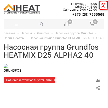
Пн-Пт:
9:00 - 18:00
Сб:
9:00 - 15:00
Сall-центр:
9:00 - 20:00
+375 (29) 7555569
0
0
Главная
Насосы
Grundfos
Насосные группы Grundfos
Серия Heatmix
Насосная группа Grundfos HEATMIX D25 ALPHA2 40
Насосная группа Grundfos
HEATMIX D25 ALPHA2 40
Наличие и стоимость уточняйте