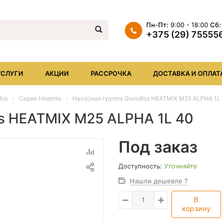
Пн-Пт:
9:00 - 18:00
Сб:
+375 (29) 75555
+375 (29) 7555569
+375 (17) XXX
УСЛУГИ
АКЦИИ
РАССРОЧКА
ДОСТАВКА И ОПЛАТ
info@iheat.by
fos
Серия Heatmix
Насосная группа Grundfos HEATMIX M25 ALPHA 1L
os HEATMIX M25 ALPHA 1L 40
Под заказ
Доступность:
Уточняйте
Нашли дешевле ?
В
корзину