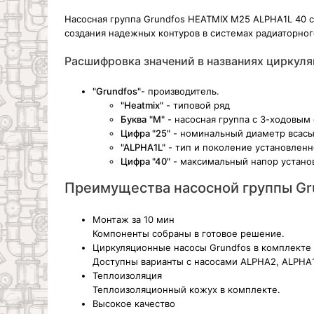
Насосная группа Grundfos HEATMIX M25 ALPHA1L 40 
создания надежных контуров в системах радиаторного
Расшифровка значений в названиях циркуля
"Grundfos"
- производитель.
"Heatmix"
- типовой ряд
Буква
"M"
- насосная группа с 3-ходовы
Цифра "25"
- номинальный диаметр всасы
"ALPHA1L"
- тип и поколение установленн
Цифра "40"
- максимальный напор установ
Преимущества насосной группы Gr
Монтаж за 10 мин
Компоненты собраны в готовое решение.
Циркуляционные насосы Grundfos в комплекте
Доступны варианты с насосами ALPHA2, ALPHA1
Теплоизоляция
Теплоизоляционный кожух в комплекте.
Высокое качество