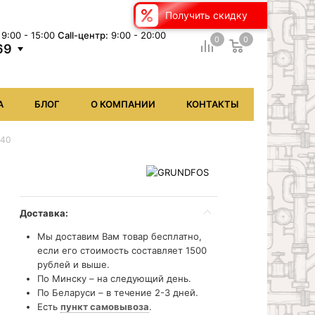
Получить скидку
9:00 - 15:00
Сall-центр:
9:00 - 20:00
0
0
69
А
БЛОГ
О КОМПАНИИ
КОНТАКТЫ
 40
Доставка:
Мы доставим Вам товар бесплатно,
если его стоимость составляет 1500
рублей и выше.
По Минску – на следующий день.
По Беларуси – в течение 2-3 дней.
Есть
пункт самовывоза
.