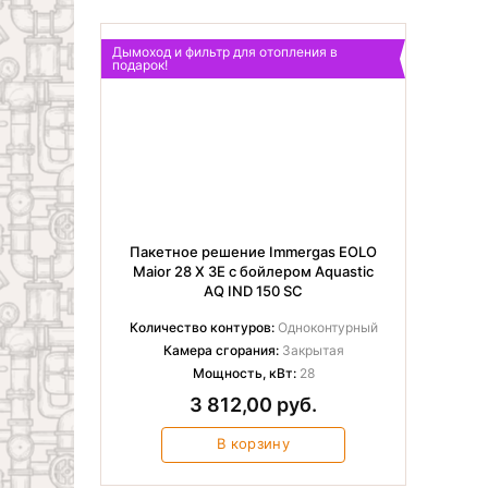
Дымоход и фильтр для отопления в
подарок!
Пакетное решение Immergas EOLO
Maior 28 X 3E с бойлером Aquastic
AQ IND 150 SC
Количество контуров:
Одноконтурный
Камера сгорания:
Закрытая
Мощность, кВт:
28
3 812,00 руб.
В корзину