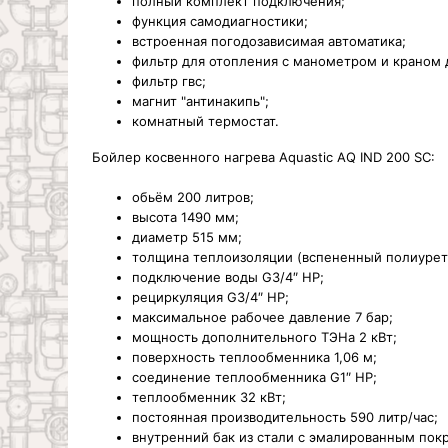
полный комплект подключения;
функция самодиагностики;
встроенная погодозависимая автоматика;
фильтр для отопления с манометром и краном 
фильтр гвс;
магнит "антинакипь";
комнатный термостат.
Бойлер косвенного нагрева Aquastic AQ IND 200 SC:
обьём 200 литров;
высота 1490 мм;
диаметр 515 мм;
толщина теплоизоляции (вспененный полиурет
подключение воды G3/4″ НР;
рециркуляция G3/4″ НР;
максимальное рабочее давление 7 бар;
мощность дополнительного ТЭНа 2 кВт;
поверхность теплообменника 1,06 м;
соединение теплообменника G1″ НР;
теплообменник 32 кВт;
постоянная производительность 590 литр/час;
внутренний бак из стали с эмалированным по