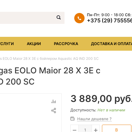
Пн-Пт:
9:00 - 18:00
Сб:
+375 (29) 75555
+375 (29) 7555569
+375 (17) XXX
УСЛУГИ
АКЦИИ
РАССРОЧКА
ДОСТАВКА И ОПЛАТ
info@iheat.by
 EOLO Maior 28 X 3E с бойлером Aquastic AQ IND 200 SC
as EOLO Maior 28 X 3E с
D 200 SC
3 889,00
руб
Доступность:
Нет в наличии
Нашли дешевле ?
В