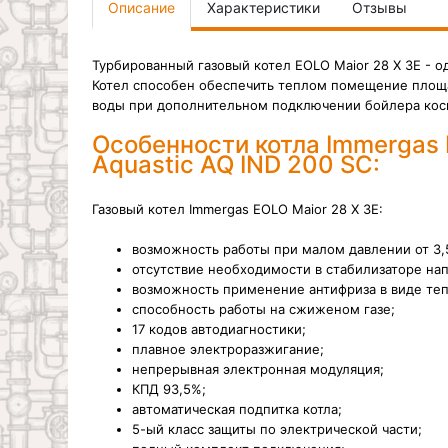
Описание
Характеристики
Отзывы
Турбированный газовый котел EOLO Maior 28 X 3E - о
Котел способен обеспечить теплом помещение площ
воды при дополнительном подключении бойлера косв
Особенности котла Immergas 
Aquastic AQ IND 200 SC:
Газовый котел Immergas EOLO Maior 28 X 3E:
возможность работы при малом давлении от 3,
отсутствие необходимости в стабилизаторе нап
возможность применение антифриза в виде теп
способность работы на сжиженом газе;
17 кодов автодиагностики;
плавное электроразжигание;
непрерывная электронная модуляция;
КПД 93,5%;
автоматическая подпитка котла;
5-ый класс защиты по электрической части;