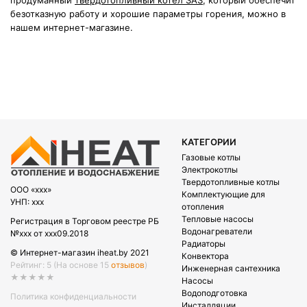
продуманный
твердотопливный котел SAS
, который обеспечит
безотказную работу и хорошие параметры горения, можно в
нашем интернет-магазине.
КАТЕГОРИИ
Газовые котлы
Электрокотлы
Твердотопливные котлы
OOO «xxx»
Комплектующие для
УНП: xxx
отопления
Тепловые насосы
Регистрация в Торговом реестре РБ
Водонагреватели
№xxx от xxx09.2018
Радиаторы
© Интернет-магазин iheat.by 2021
Конвектора
Рейтинг: 5
(На основе 15
отзывов
)
Инженерная сантехника
★★★★★
Насосы
Водоподготовка
Политика конфиденциальности
Инсталляции