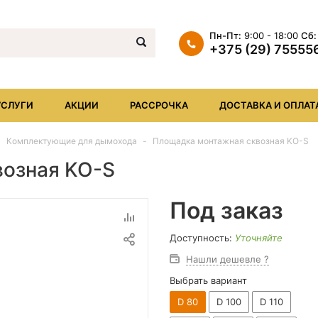
Пн-Пт:
9:00 - 18:00
Сб:
+375 (29) 75555
+375 (29) 7555569
+375 (17) XXX
УСЛУГИ
АКЦИИ
РАССРОЧКА
ДОСТАВКА И ОПЛАТ
info@iheat.by
Комплектующие для дымохода
Площадка монтажная сквозная KO-S
возная KO-S
Под заказ
Доступность:
Уточняйте
Нашли дешевле ?
Выбрать вариант
D 80
D 100
D 110