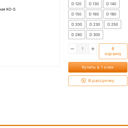
D 120
D 130
D 140
D 150
D 160
D 180
D 200
D 230
D 250
D 280
D 300
В
корзину
Купить в 1 клик
В рассрочку