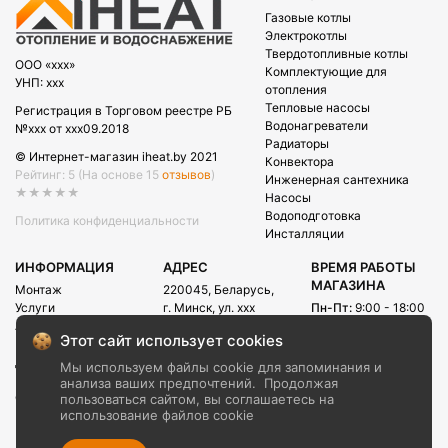
Газовые котлы
Электрокотлы
Твердотопливные котлы
OOO «xxx»
Комплектующие для
УНП: xxx
отопления
Тепловые насосы
Регистрация в Торговом реестре РБ
Водонагреватели
№xxx от xxx09.2018
Радиаторы
© Интернет-магазин iheat.by 2021
Конвектора
Рейтинг: 5
(На основе 15
отзывов
)
Инженерная сантехника
★★★★★
Насосы
Водоподготовка
Политика конфиденциальности
Инсталляции
ИНФОРМАЦИЯ
АДРЕС
ВРЕМЯ РАБОТЫ
МАГАЗИНА
Монтаж
220045, Беларусь,
Услуги
г. Минск, ул. xxx
Пн-Пт:
9:00 - 18:00
Акции
Сб:
09:00 - 15:00
E-mail:
Этот сайт использует cookies
Рассрочка
info@iheat.by
ВРЕМЯ РАБОТЫ
Доставка и оплата
Мы используем файлы cookie для запоминания и
CALL-ЦЕНТРА
Блог
анализа ваших предпочтений.
Продолжая
Сб-Вс:
10:00 - 20:00
О компании
пользоваться сайтом, вы соглашаетесь на
использование файлов cookie
Контакты
+375 (29) xxx
+375 (29) xxx